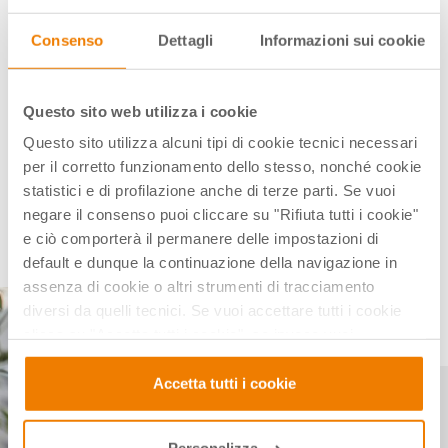
Consenso
Dettagli
Informazioni sui cookie
FORMAZIONE
AI HUB: l’intelligenza artificiale incontra
Questo sito web utilizza i cookie
la scuola – oltre la fortezza, dentro il
Questo sito utilizza alcuni tipi di cookie tecnici necessari
futuro
per il corretto funzionamento dello stesso, nonché cookie
statistici e di profilazione anche di terze parti. Se vuoi
di Team CampuStore
negare il consenso puoi cliccare su "Rifiuta tutti i cookie"
16 Feb 2026
e ciò comporterà il permanere delle impostazioni di
default e dunque la continuazione della navigazione in
assenza di cookie o altri strumenti di tracciamento
diversi da quelli tecnici. Se vuoi accettare tutti i cookie
clicca su "Accetta tutti i cookie", se invece vuoi
autonomamente selezionare i cookie da accettare clicca
su "Personalizza". Se vuoi saperne di più consulta la
Accetta tutti i cookie
nostra
Privacy e Cookie Policy
.