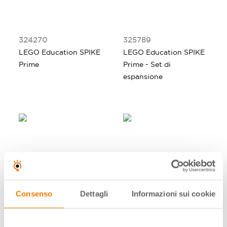
324270
325789
LEGO Education SPIKE
LEGO Education SPIKE
Prime
Prime - Set di
espansione
Consenso
Dettagli
Informazioni sui cookie
326617
326618
LEGO Education SPIKE
LEGO Education SPIKE
Prime - Set base per 24
Prime - Set base per 12