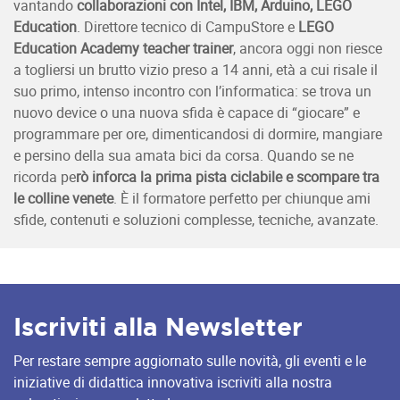
vantando
collaborazioni con Intel, IBM, Arduino, LEGO
Education
. Direttore tecnico di CampuStore e
LEGO
Education Academy teacher trainer
, ancora oggi non riesce
a togliersi un brutto vizio preso a 14 anni, età a cui risale il
suo primo, intenso incontro con l’informatica: se trova un
nuovo device o una nuova sfida è capace di “giocare” e
programmare per ore, dimenticandosi di dormire, mangiare
e persino della sua amata bici da corsa. Quando se ne
ricorda pe
rò inforca la prima pista ciclabile e scompare tra
le colline venete
. È il formatore perfetto per chiunque ami
sfide, contenuti e soluzioni complesse, tecniche, avanzate.
Iscriviti alla Newsletter
Per restare sempre aggiornato sulle novità, gli eventi e le
iniziative di didattica innovativa iscriviti alla nostra