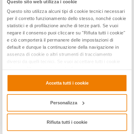
Questo sito web utilizza i cookie
studenti -
studenti -
Questo sito utilizza alcuni tipi di cookie tecnici necessari
FORMAZIONE
FORMAZIONE
per il corretto funzionamento dello stesso, nonché cookie
INCLUSA
INCLUSA
statistici e di profilazione anche di terze parti. Se vuoi
negare il consenso puoi cliccare su "Rifiuta tutti i cookie"
e ciò comporterà il permanere delle impostazioni di
default e dunque la continuazione della navigazione in
assenza di cookie o altri strumenti di tracciamento
diversi da quelli tecnici. Se vuoi accettare tutti i cookie
clicca su "Accetta tutti i cookie", se invece vuoi
autonomamente selezionare i cookie da accettare clicca
su "Personalizza". Se vuoi saperne di più consulta la
Accetta tutti i cookie
nostra
Privacy e Cookie Policy
.
326621
327421
LEGO Education SPIKE
LEGO Education SPIKE
Personalizza
Prime - Starter plus
Prime - Set base per 8
studenti
Rifiuta tutti i cookie