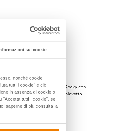
Informazioni sui cookie
 stesso, nonché cookie
335897
uta tutti i cookie" e ciò
n
Makeblock - Codey Rocky con
ione in assenza di cookie o
guide didattiche e chiavetta
u "Accetta tutti i cookie", se
dongle Bluetooth
i saperne di più consulta la