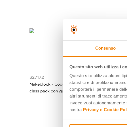
Consenso
Questo sito web utilizza i c
Questo sito utilizza alcuni ti
327172
32757
statistici e di profilazione an
Makeblock - Codey Rocky Half
Makebl
comporterà il permanere delle
class pack con guide didattiche
pack co
altri strumenti di tracciamento
invece vuoi autonomamente se
nostra
Privacy e Cookie Pol