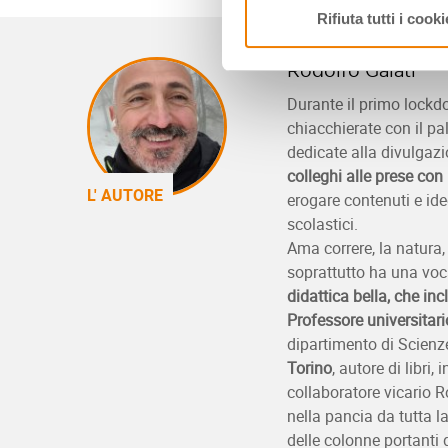
Rifiuta tutti i cooki
Rodolfo Galati
Durante il primo lockd
chiacchierate con il pa
dedicate alla divulgazi
colleghi alle prese con
L' AUTORE
erogare contenuti e idee 
scolastici.
Ama correre, la natura,
soprattutto ha una voc
didattica bella, che inc
Professore universitari
dipartimento di Scienze
Torino
, autore di libri
collaboratore vicario Ro
nella pancia da tutta l
delle colonne portant