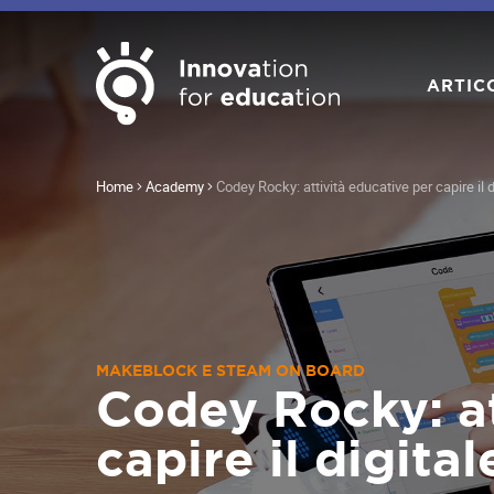
ARTIC
Home
Academy
Codey Rocky: attività educative per capire il 
MAKEBLOCK E STEAM ON BOARD
Codey Rocky: at
capire il digita