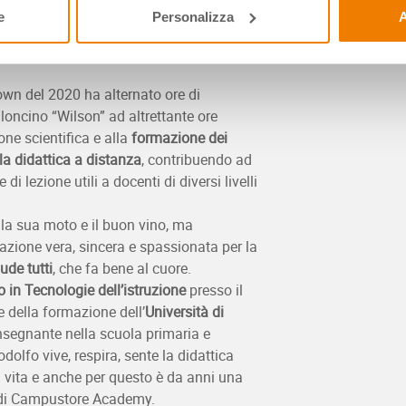
e
Personalizza
A
own del 2020 ha alternato ore di
lloncino “Wilson” ad altrettante ore
one scientifica e alla
formazione dei
 la didattica a distanza
, contribuendo ad
di lezione utili a docenti di diversi livelli
 la sua moto e il buon vino, ma
azione vera, sincera e spassionata per la
lude tutti
, che fa bene al cuore.
o in Tecnologie dell’istruzione
presso il
 della formazione dell’
Università di
, insegnante nella scuola primaria e
dolfo vive, respira, sente la didattica
a vita e anche per questo è da anni una
i di Campustore Academy.