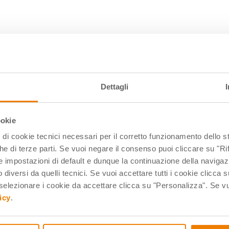
Dettagli
ookie
pi di cookie tecnici necessari per il corretto funzionamento dello
9
329535
che di terze parti. Se vuoi negare il consenso puoi cliccare su "Rifi
ock - Codey Rocky Class
Makeblock - Codey Rocky co
 impostazioni di default e dunque la continuazione della navigaz
n guide didattiche
chiavetta dongle Bluetooth
 diversi da quelli tecnici. Se vuoi accettare tutti i cookie clicca s
lezionare i cookie da accettare clicca su "Personalizza". Se vuo
icy
.