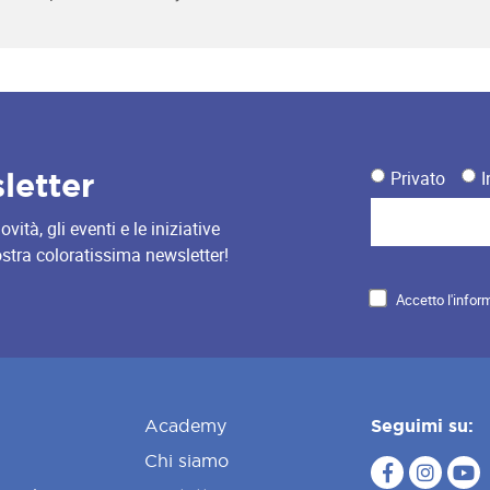
sletter
Privato
I
ità, gli eventi e le iniziative
nostra coloratissima newsletter!
Accetto l'infor
Academy
Seguimi su:
Chi siamo