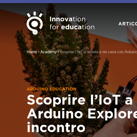
ARTIC
Home
Academy
Scoprire l’IoT a scuola e da casa con Arduin
ARDUINO EDUCATION
Scoprire l’IoT a
Arduino Explore
incontro