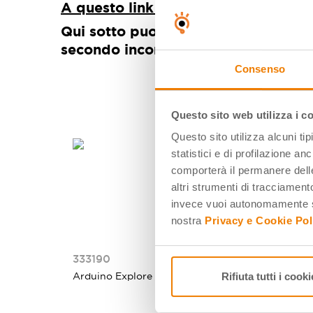
A questo link puoi scaricare il mate
Qui sotto puoi guardare la videoreg
secondo incontro
Consenso
Questo sito web utilizza i c
Questo sito utilizza alcuni ti
statistici e di profilazione an
comporterà il permanere delle
altri strumenti di tracciamento
invece vuoi autonomamente se
nostra
Privacy e Cookie Pol
333190
33438
Rifiuta tutti i cooki
Arduino Explore IoT Kit
Arduino