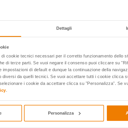
riale del secondo incontro
istrazione del webinar dedicato al
Dettagli
ookie
pi di cookie tecnici necessari per il corretto funzionamento dello
che di terze parti. Se vuoi negare il consenso puoi cliccare su "Rifi
 impostazioni di default e dunque la continuazione della navigaz
 diversi da quelli tecnici. Se vuoi accettare tutti i cookie clicca s
lezionare i cookie da accettare clicca su "Personalizza". Se vuo
icy
.
9
334390
e
Personalizza
A
 Explore IoT Kit - Min. 10 pz
Arduino Explore IoT Kit - Min
pz