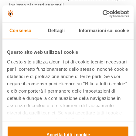
insieme ai vostri studenti!
A questo link puoi scaricare i materiali
della decima
lezione
Consenso
Dettagli
Informazioni sui cookie
A questo link puoi scaricare i materiali
della undicesima
lezione
Questo sito web utilizza i cookie
A questo link puoi scaricare i materiali
della dodicesima
lezione
Questo sito utilizza alcuni tipi di cookie tecnici necessari
per il corretto funzionamento dello stesso, nonché cookie
Qui sotto puoi guardare la
statistici e di profilazione anche di terze parti. Se vuoi
videoregistrazione del webinar
negare il consenso puoi cliccare su "Rifiuta tutti i cookie"
dedicato alle lezioni 10, 11 e 12
e ciò comporterà il permanere delle impostazioni di
default e dunque la continuazione della navigazione in
assenza di cookie o altri strumenti di tracciamento
diversi da quelli tecnici. Se vuoi accettare tutti i cookie
clicca su "Accetta tutti i cookie", se invece vuoi
autonomamente selezionare i cookie da accettare clicca
su "Personalizza". Se vuoi saperne di più consulta la
Accetta tutti i cookie