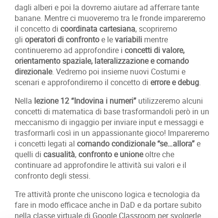
dagli alberi e poi la dovremo aiutare ad afferrare tante
banane. Mentre ci muoveremo tra le fronde impareremo
il concetto di
coordinata cartesiana
, scopriremo
gli
operatori di confronto
e le
variabili
mentre
continueremo ad approfondire i
concetti di valore,
orientamento spaziale, lateralizzazione e comando
direzionale
. Vedremo poi insieme nuovi Costumi e
scenari e approfondiremo il concetto di
errore e debug
.
Nella
lezione 12 “Indovina i numeri”
utilizzeremo alcuni
concetti di matematica di base trasformandoli però in un
meccanismo di ingaggio per inviare input e messaggi e
trasformarli così in un appassionante gioco! Impareremo
i concetti legati al
comando condizionale “se…allora”
e
quelli di
casualità
,
confronto e unione
oltre che
continuare ad approfondire le attività sui valori e il
confronto degli stessi.
Tre attività pronte che uniscono logica e tecnologia da
fare in modo efficace anche in DaD e da portare subito
nella classe virtuale di Google Classroom per svolgerle