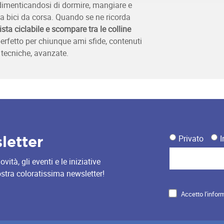
dimenticandosi di dormire, mangiare e
a bici da corsa. Quando se ne ricorda
ista ciclabile e scompare tra le colline
perfetto per chiunque ami sfide, contenuti
 tecniche, avanzate.
sletter
Privato
I
ità, gli eventi e le iniziative
nostra coloratissima newsletter!
Accetto l'infor