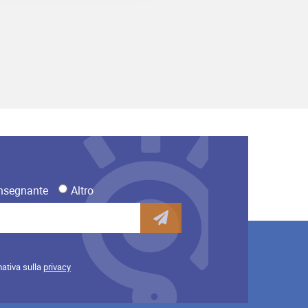
nsegnante
Altro
mativa sulla
privacy