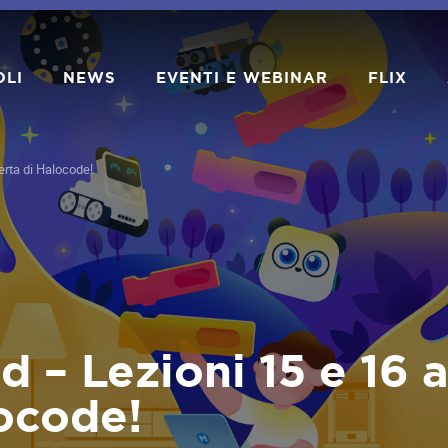
OLI
NEWS
EVENTI E WEBINAR
FLIX
rta di Halocode!
– Lezioni 15 e 16 a
ocode!