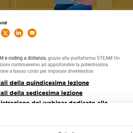
vidi
 e coding a distanza
, grazie alla piattaforma STEAM On
lezioni continueremo ad approfondire la potentissima
ione a basso costo per imparare divertendosi.
iali della quindicesima
lezione
iali della sedicesima
lezione
istrazione del webinar dedicato alle