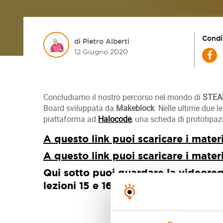
Condi
di Pietro Alberti
12 Giugno 2020
Concludiamo il nostro percorso nel mondo di
STEAM
Board sviluppata da
Makeblock
. Nelle ultime due 
piattaforma ad
Halocode
, una scheda di prototipaz
A questo link puoi scaricare i mater
A questo link puoi scaricare i mater
Qui sotto puoi guardare la videoreg
lezioni 15 e 16