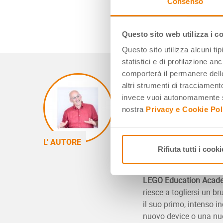
Consenso
Questo sito web utilizza i c
Questo sito utilizza alcuni ti
statistici e di profilazione an
comporterà il permanere delle
Pietro Alberti
altri strumenti di tracciamento
Ingegnere per formazio
invece vuoi autonomamente se
vocazione, scalatore ci
nostra
Privacy e Cookie Pol
massimi esperti di rob
segue progetti di rice
L' AUTORE
grandi nomi del panoram
Rifiuta tutti i cooki
artificiale internazion
Arduino, LEGO Educat
LEGO Education Academ
riesce a togliersi un br
il suo primo, intenso i
nuovo device o una nuo