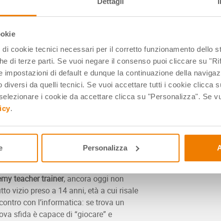
Dettagli
ookie
pi di cookie tecnici necessari per il corretto funzionamento dello
che di terze parti. Se vuoi negare il consenso puoi cliccare su "Rifi
 impostazioni di default e dunque la continuazione della navigaz
 diversi da quelli tecnici. Se vuoi accettare tutti i cookie clicca s
ne, uomo-che-sussurra-ai-robot per
lezionare i cookie da accettare clicca su "Personalizza". Se vuo
clistico per scelta: è sicuramente
uno dei
icy
.
otica educativa
presenti oggi in Italia e
rca e sperimentazioni avanzate con alcuni
a dell’elettronica e dell’intelligenza
e
Personalizza
A
ale, vantando
collaborazioni con Intel, IBM,
ion
. Direttore tecnico di CampuStore e
y teacher trainer
, ancora oggi non
utto vizio preso a 14 anni, età a cui risale
ncontro con l’informatica: se trova un
va sfida è capace di “giocare” e