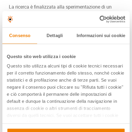
La ricerca è finalizzata alla sperimentazione di un
modello educativo-didattico internazionale per lo
sviluppo delle competenze linguistiche e la
valorizzazione delle “home languages” degli studenti,
denominato
Healthy Linguistic Diet (HLD)
, che evidenzia
Consenso
Dettagli
Informazioni sui cookie
tra l’altro il ruolo cruciale degli scenari e ambienti di
apprendimento nell’insegnamento delle lingue, anche
con riferimento alla dimensione del digitale.
Questo sito web utilizza i cookie
L’approccio che le
Dottoresse Carro e Cinganotto
Questo sito utilizza alcuni tipi di cookie tecnici necessari
illustreranno è incentrato sullo sviluppo di abitudini di
per il corretto funzionamento dello stesso, nonché cookie
apprendimento destinate ad avere un impatto per tutta la
statistici e di profilazione anche di terze parti. Se vuoi
vita e sull’utilizzo abituale di almeno due (idealmente tre
negare il consenso puoi cliccare su "Rifiuta tutti i cookie"
o più) lingue. Queste abitudini si traducono spesso in
e ciò comporterà il permanere delle impostazioni di
una migliore concentrazione durante la prima infanzia,
default e dunque la continuazione della navigazione in
un livello di istruzione superiore e una migliore qualità
della vita intellettuale nell’età adulta e nell’età avanzata.
assenza di cookie o altri strumenti di tracciamento
diversi da quelli tecnici. Se vuoi accettare tutti i cookie
Il webinar è gratuito e certificato ma è necessario
clicca su "Accetta tutti i cookie", se invece vuoi
iscriversi per partecipare, anche in differita.
autonomamente selezionare i cookie da accettare clicca