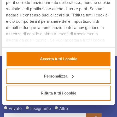
sviluppati per essere semplicissimi da utilizzare e di
per il corretto funzionamento dello stesso, nonché cookie
sicuro supporto a una didattica basata sulla
statistici e di profilazione anche di terze parti. Se vuoi
collaborazione diretta tra studenti e insegnanti.
negare il consenso puoi cliccare su "Rifiuta tutti i cookie"
e ciò comporterà il permanere delle impostazioni di
default e dunque la continuazione della navigazione in
Condividi articolo
assenza di cookie o altri strumenti di tracciamento
diversi da quelli tecnici. Se vuoi accettare tutti i cookie
clicca su "Accetta tutti i cookie", se invece vuoi
autonomamente selezionare i cookie da accettare clicca
su "Personalizza". Se vuoi saperne di più consulta la
Accetta tutti i cookie
nostra
Privacy e Cookie Policy
.
Iscriviti alla Newsletter
Personalizza
Per restare sempre aggiornato sulle novità, gli eventi e le
iniziative di didattica innovativa iscriviti alla nostra
coloratissima newsletter!
Rifiuta tutti i cookie
Privato
Insegnante
Altro