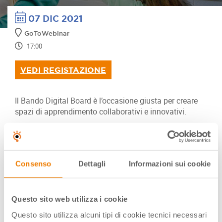
07 DIC 2021
GoToWebinar
17:00
VEDI REGISTAZIONE
Il Bando Digital Board è l’occasione giusta per creare
spazi di apprendimento collaborativi e innovativi.
In questo appuntamento ci focalizzeremo sulle soluzioni
Promethean: ne illustreremo caratteristiche e
funzionalità, grazie alla testimonianza e al collegamento
diretto con Riccardo D’angelo, docente dell’Istituto
Consenso
Dettagli
Informazioni sui cookie
Europeo “M. Candia” di Seregno (MI).
L’appuntamento è per
martedì 7 dicembre alle ore 17.00
:
Questo sito web utilizza i cookie
nel corso dell’incontro presenteremo i pannelli ActivPanel
Elements Series, dispositivi digitali di fruizione collettiva
Questo sito utilizza alcuni tipi di cookie tecnici necessari