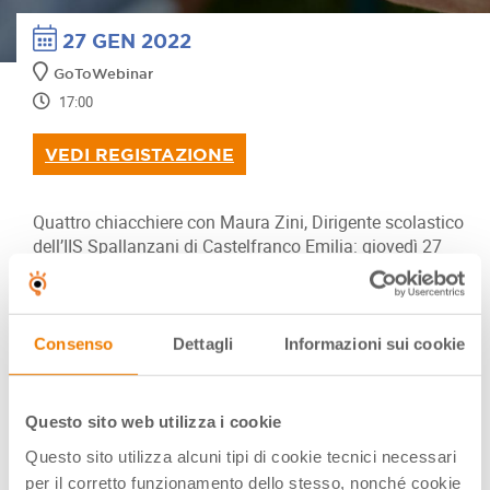
27 GEN 2022
GoToWebinar
17:00
VEDI REGISTAZIONE
Quattro chiacchiere con Maura Zini, Dirigente scolastico
dell’IIS Spallanzani di Castelfranco Emilia: giovedì 27
gennaio alle 17.00 vi proponiamo un webinar
inconsueto. Vi porteremo infatti all’interno di questo
famosissimo istituto agrario dell’Emilia Romagna, un
istituto innovativo, intraprendente e attivissimo in
Consenso
Dettagli
Informazioni sui cookie
progetti legati a sostenibilità, transizione ecologica e
agrifood, per scoprire insieme tante idee e scelte già
intraprese dalla vulcanica Dottoressa Zini che lo dirige,
Questo sito web utilizza i cookie
suggestioni imperdibili, che possono essere lo spunto per
Questo sito utilizza alcuni tipi di cookie tecnici necessari
le azioni da attivare grazie al bando PON Green. Un
per il corretto funzionamento dello stesso, nonché cookie
appuntamento imperdibile, reso possibile da chi pensa