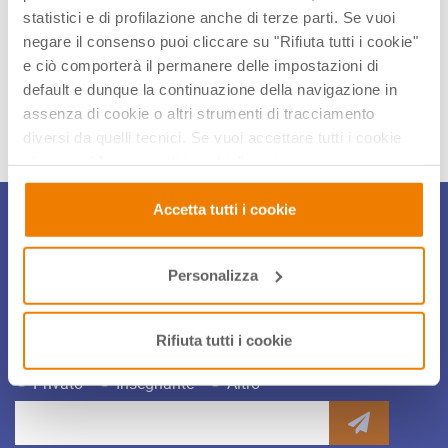
alla propria scuola in chiave “green” giorno per giorno.
statistici e di profilazione anche di terze parti. Se vuoi
negare il consenso puoi cliccare su "Rifiuta tutti i cookie"
e ciò comporterà il permanere delle impostazioni di
Condividi articolo
default e dunque la continuazione della navigazione in
assenza di cookie o altri strumenti di tracciamento
diversi da quelli tecnici. Se vuoi accettare tutti i cookie
clicca su "Accetta tutti i cookie", se invece vuoi
autonomamente selezionare i cookie da accettare clicca
su "Personalizza". Se vuoi saperne di più consulta la
Accetta tutti i cookie
Iscriviti alla Newsletter
nostra
Privacy e Cookie Policy
.
Per restare sempre aggiornato sulle novità, gli eventi e le
Personalizza
iniziative di didattica innovativa iscriviti alla nostra
coloratissima newsletter!
Rifiuta tutti i cookie
Privato
Insegnante
Altro