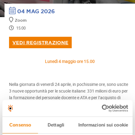
04 MAG 2026
Zoom
15:00
VEDI REGISTRAZIONE
Lunedì 4 maggio ore 15.00
Nella giornata di venerdì 24 aprile, in pochissime ore, sono uscite
3 nuove opportunità per le scuole italiane: 331 milioni di euro per
la formazione del personale docente e ATA e per l’acquisto di
dispositivi digitali. Per far chiarezza su queste 3 opportunità
uscite contemporaneamente Lunedì 4 maggio alle 15.00 terremo
un webinar in cui spiegheremo passo-passo perché e come
inviare le candidature.
Consenso
Dettagli
Informazioni sui cookie