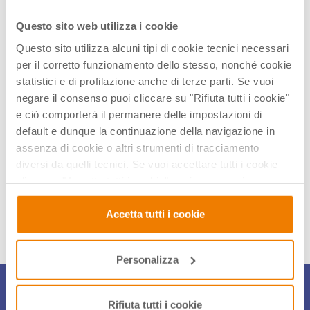
I NOSTRI WEBINAR SONO GRATUITI E CERTIFICATI
Questo sito web utilizza i cookie
Questo sito utilizza alcuni tipi di cookie tecnici necessari
Se lo ritieni utile, puoi inoltrare questo invito alle colleghe
per il corretto funzionamento dello stesso, nonché cookie
e ai colleghi del tuo istituto.
statistici e di profilazione anche di terze parti. Se vuoi
negare il consenso puoi cliccare su "Rifiuta tutti i cookie"
Non puoi partecipare in diretta?
e ciò comporterà il permanere delle impostazioni di
default e dunque la continuazione della navigazione in
Iscriviti comunque, invieremo slide e materiali utilizzati a
assenza di cookie o altri strumenti di tracciamento
tutti gli iscritti. Ci vediamo online
diversi da quelli tecnici. Se vuoi accettare tutti i cookie
clicca su "Accetta tutti i cookie", se invece vuoi
Condividi articolo
autonomamente selezionare i cookie da accettare clicca
su "Personalizza". Se vuoi saperne di più consulta la
Accetta tutti i cookie
nostra
Privacy e Cookie Policy
.
Personalizza
Iscriviti alla Newsletter
Rifiuta tutti i cookie