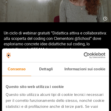
Un ciclo di webinar gratuiti “Didattica attiva e collaborativa:
alla scoperta del coding con Clementoni @School” dove
esploriamo concrete idee didattiche sul coding, lo
storytelling e le STEAM da portare in classe.
Ogni webinar sarà dedicato ad uno specifico prodotto della
linea.
Consenso
Dettagli
Informazioni sui cookie
Nel primo incontro abbiamo scoperto la capacità inclusiva
e creativa di SuperDoc PRO guidati dalle fantasie STEAM
di Anna Mancuso di CampuStore Academy e Francesca
Questo sito web utilizza i cookie
Forlivesi di Clementoni.
Questo sito utilizza alcuni tipi di cookie tecnici necessari
per il corretto funzionamento dello stesso, nonché cookie
statistici e di profilazione anche di terze parti. Se vuoi