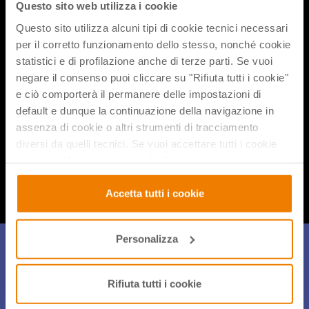
su
S.O.F.I.A
. con l’identificativo 49949 : iscrivendosi
Questo sito web utilizza i cookie
attraverso tale codice potrà essere richiesto il relativo
Questo sito utilizza alcuni tipi di cookie tecnici necessari
certificato. Ai partecipanti all’intero ciclo di webinar verrà
per il corretto funzionamento dello stesso, nonché cookie
inviato anche l’attestato di frequenza valido per tutti gli usi
statistici e di profilazione anche di terze parti. Se vuoi
consentiti dalla legge.
negare il consenso puoi cliccare su "Rifiuta tutti i cookie"
Puoi approfondire i prodotti LEGO Education
a questo link.
e ciò comporterà il permanere delle impostazioni di
default e dunque la continuazione della navigazione in
assenza di cookie o altri strumenti di tracciamento
diversi da quelli tecnici. Se vuoi accettare tutti i cookie
Condividi flix
clicca su "Accetta tutti i cookie", se invece vuoi
autonomamente selezionare i cookie da accettare clicca
su "Personalizza". Se vuoi saperne di più consulta la
Accetta tutti i cookie
nostra
Privacy e Cookie Policy
.
Personalizza
Iscriviti alla Newsletter
Per restare sempre aggiornato sulle novità, gli eventi e le
Rifiuta tutti i cookie
iniziative di didattica innovativa iscriviti alla nostra