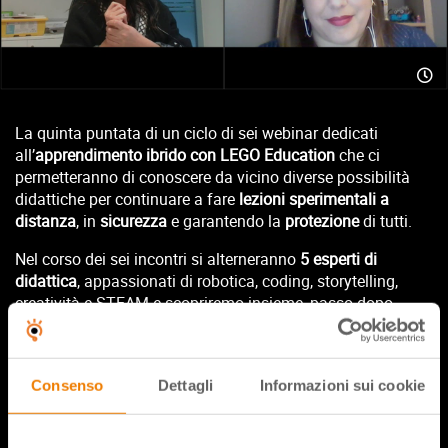
La quinta puntata di un ciclo di sei webinar dedicati
all’
apprendimento ibrido con LEGO Education
che ci
permetteranno di conoscere da vicino diverse possibilità
didattiche per continuare a fare
lezioni sperimentali a
distanza
, in
sicurezza
e garantendo la
protezione
di tutti.
Nel corso dei sei incontri si alterneranno
5 esperti di
didattica
, appassionati di robotica, coding, storytelling,
creatività e STEAM e scopriremo insieme, passo dopo
passo, 5 lezioni “pronte all’uso” da fare tra la classe e la
casa, garantendo la distanza e la continuità.
CampuStore Academy
è
ente riconosciuto dal Ministero
Consenso
Dettagli
Informazioni sui cookie
dell’istruzione per la formazione
del personale scolastico.
Questa iniziativa formativa può quindi essere cercata