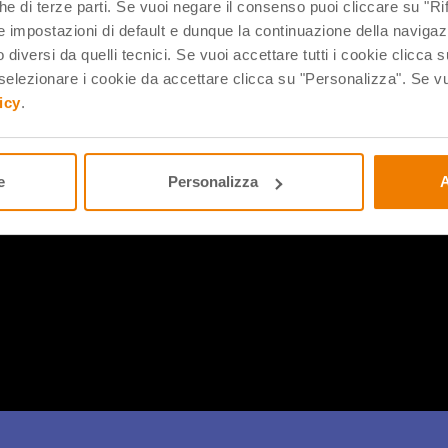
che di terze parti. Se vuoi negare il consenso puoi cliccare su "Rifi
 impostazioni di default e dunque la continuazione della navigaz
 diversi da quelli tecnici. Se vuoi accettare tutti i cookie clicca s
lezionare i cookie da accettare clicca su "Personalizza". Se vuo
icy
.
e
Personalizza
A
 Robotica educativa del nuovo catalogo 2026 assieme al nostro