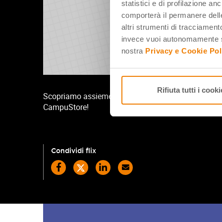
statistici e di profilazione an
comporterà il permanere delle
altri strumenti di tracciamento
invece vuoi autonomamente se
nostra
Privacy e Cookie Pol
Rifiuta tutti i cooki
Scopriamo assieme il capitolo STEM, elettronica e
CampuStore!
Condividi flix