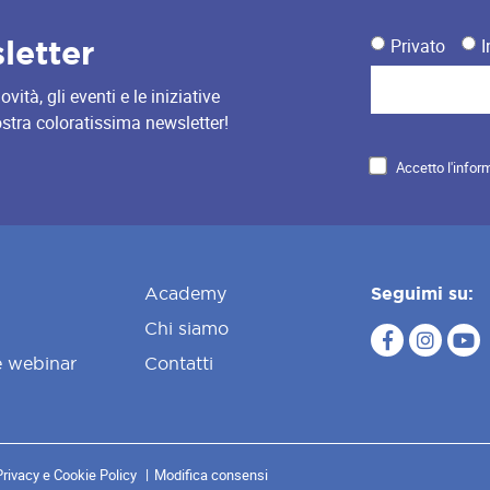
sletter
Privato
I
ità, gli eventi e le iniziative
nostra coloratissima newsletter!
Accetto l'infor
Academy
Seguimi su:
Chi siamo
e webinar
Contatti
Privacy e Cookie Policy
Modifica consensi