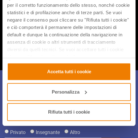
attività STEAM “connesse” che facciano sentire i ragazzi
per il corretto funzionamento dello stesso, nonché cookie
parte di una classe… anche a distanza!
statistici e di profilazione anche di terze parti. Se vuoi
negare il consenso puoi cliccare su "Rifiuta tutti i cookie"
e ciò comporterà il permanere delle impostazioni di
default e dunque la continuazione della navigazione in
Condividi flix
assenza di cookie o altri strumenti di tracciamento
diversi da quelli tecnici. Se vuoi accettare tutti i cookie
clicca su "Accetta tutti i cookie", se invece vuoi
autonomamente selezionare i cookie da accettare clicca
su "Personalizza". Se vuoi saperne di più consulta la
Accetta tutti i cookie
nostra
Privacy e Cookie Policy
.
Iscriviti alla Newsletter
Personalizza
Per restare sempre aggiornato sulle novità, gli eventi e le
iniziative di didattica innovativa iscriviti alla nostra
coloratissima newsletter!
Rifiuta tutti i cookie
Privato
Insegnante
Altro