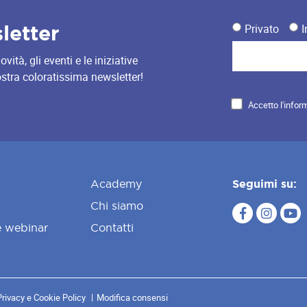
sletter
Privato
I
ità, gli eventi e le iniziative
nostra coloratissima newsletter!
Accetto l'infor
Academy
Seguimi su:
Chi siamo
e webinar
Contatti
Privacy e Cookie Policy
Modifica consensi