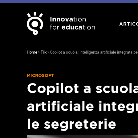
ARTIC
Home
Flix
Copilot a scuola: intelligenza artificiale integrata pe
MICROSOFT
Copilot a scuola
artificiale integ
le segreterie