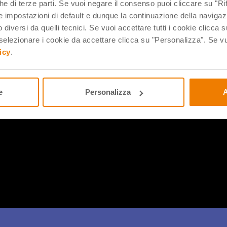
che di terze parti. Se vuoi negare il consenso puoi cliccare su "Rifi
 impostazioni di default e dunque la continuazione della navigaz
 diversi da quelli tecnici. Se vuoi accettare tutti i cookie clicca s
lezionare i cookie da accettare clicca su "Personalizza". Se vuo
icy
.
e
Personalizza
A
za di Copilot è che non si tratta di uno strumento a sé stante e
applicativi Microsoft. Scoprilo insieme a noi!