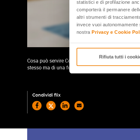
statistici e di profilazione an
comporterà il permanere delle
altri strumenti di tracciamento
invece vuoi autonomamente se
nostra
Privacy e Cookie Pol
Rifiuta tutti i cooki
Cosa può servire Copilot in Windows a scuola? La for
stesso ma di una funzione integrata nei più comuni 
Condividi flix