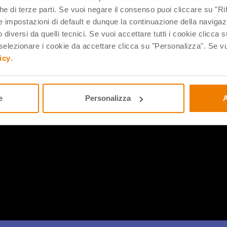
che di terze parti. Se vuoi negare il consenso puoi cliccare su "Rifi
 impostazioni di default e dunque la continuazione della navigaz
 diversi da quelli tecnici. Se vuoi accettare tutti i cookie clicca s
lezionare i cookie da accettare clicca su "Personalizza". Se vuo
icy
.
igenza artificiale a scuola! Tra le proposte inserite nel 𝗖𝗮𝘁𝗮𝗹𝗼𝗴
e i corsi curati e sviluppati dal Prof Digitale 𝗔𝗹𝗲𝘀𝘀𝗮𝗻𝗱𝗿𝗼
e
Personalizza
A
𝗲 𝗶𝗻𝘀𝗲𝗿𝗶𝗿𝗹𝗶 𝗻𝗲𝗹 𝗽𝗿𝗼𝗴𝗲𝘁𝘁𝗼 𝗱𝗲𝗹𝗹𝗮 tua 𝘀𝗰𝘂𝗼𝗹𝗮 cont