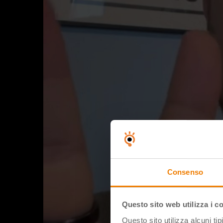
Consenso
Questo sito web utilizza i c
Questo sito utilizza alcuni ti