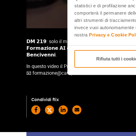
statistici e di profilazione an
comporterà il permanere delle
altri strumenti di tracciamento
invece vuoi autonomamente se
nostra
Privacy e Cookie Pol
𝗗𝗠 𝟮𝟭𝟵: solo il meglio per la formazione sull’intell
𝗙𝗼𝗿𝗺𝗮𝘇𝗶𝗼𝗻𝗲 𝗔𝗜 di Simbi – CampuStore trovi anch
𝗕𝗲𝗻𝗰𝗶𝘃𝗲𝗻𝗻𝗶.
Rifiuta tutti i cooki
In questo video il Prof comincia a raccontarli. Per capire 𝗰𝗼
📧
formazione@campustore.it
| ☎ 800 244 994
Condividi flix