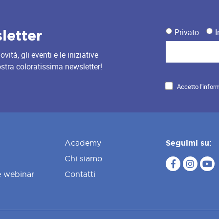
sletter
Privato
I
ità, gli eventi e le iniziative
nostra coloratissima newsletter!
Accetto l'infor
Academy
Seguimi su:
Chi siamo
e webinar
Contatti