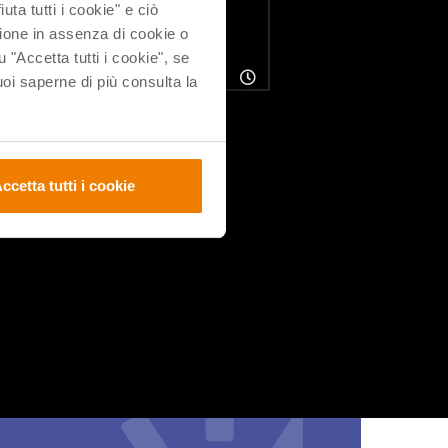
uta tutti i cookie" e ciò
ione in assenza di cookie o
u "Accetta tutti i cookie", se
i saperne di più consulta la
 referente
tra la
ccetta tutti i cookie
 fa parte