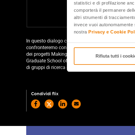
statistici e di profilazione an
comporterà il permanere delle
altri strumenti di tracciamento
invece vuoi autonomamente se
nostra
Privacy e Cookie Pol
In questo dialogo conclusivo e poetico che chiude il 
confronteremo con Silvia Panzavolta, psicologa-psico
dei progetti Making Learning and Thinking Visible i
Rifiuta tutti i cooki
Graduate School of Education di Harvard e Indire – e 
di gruppi di ricerca di Indire legati ai progetti Avan
Condividi flix