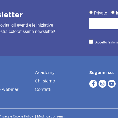
sletter
Privato
I
ità, gli eventi e le iniziative
nostra coloratissima newsletter!
Accetto l'infor
Academy
Seguimi su:
Chi siamo
e webinar
Contatti
Privacy e Cookie Policy
Modifica consensi