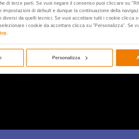
che di terze parti. Se vuoi negare il consenso puoi cliccare su "Rifi
 impostazioni di default e dunque la continuazione della navigaz
 diversi da quelli tecnici. Se vuoi accettare tutti i cookie clicca s
lezionare i cookie da accettare clicca su "Personalizza". Se vuo
icy
.
ciclo di webinar dedicati al finanziamento Edilizia scolastica, ci
terapeuta e mediatrice linguistica, ricercatrice Indire dal 1998,
n Italian Secondary Schools (MLTV) – nato dalla collaborazione 
e
Personalizza
A
La didattica laboratoriale nei poli tecnico-professionali. Inoltre
guardie educative e Scientix.