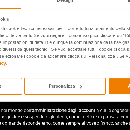
Dettagli
ookie
pi di cookie tecnici necessari per il corretto funzionamento dello
che di terze parti. Se vuoi negare il consenso puoi cliccare su "Rifi
 impostazioni di default e dunque la continuazione della navigaz
 diversi da quelli tecnici. Se vuoi accettare tutti i cookie clicca s
andato in onda il 22 giugno 2020 per il ciclo dedicato alla dida
lezionare i cookie da accettare clicca su "Personalizza". Se vuo
ti alla didattica a distanza visita questo link:
icy
.
si di Busto Arsizio (VA) e
Silvio Accomando
ci illustreranno i pas
 altre applicazioni di
Office 365
una volta finite le lezioni, per ch
e
Personalizza
A
e dei modi all’anno che verrà, per ripartire con la giusta grinta 
 nel mondo dell’
amministrazione degli account
a cui le segreteri
me gestire e sospendere gli utenti, come mettere in pausa alcuni 
ltre domande risponderemo, come sempre al vostro fianco, anche 