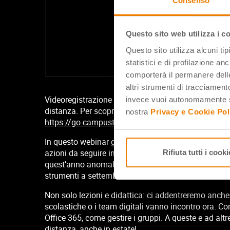
Consenso
Questo sito web utilizza i c
Questo sito utilizza alcuni ti
statistici e di profilazione an
comporterà il permanere delle
altri strumenti di tracciamento
Videoregistrazione del webinar gratuito CampuStore 
invece vuoi autonomamente se
distanza.
Per scoprire tutti i webinar gratuiti dedica
nostra
Privacy e Cookie Pol
https://go.campustore.it/webinar-didattica
In questo webinar gratuito
Stefania Paci
dell’ITE To
azioni da seguire in
Teams, OneDrive, Forms
e nelle
Rifiuta tutti i cooki
quest’anno anomalo al meglio e prepararsi nel miglior
strumenti a settembre.
Non solo lezioni e didattica: ci addentreremo anche
scolastiche o i team digitali vanno incontro ora. Co
Office 365, come gestire i gruppi. A queste e ad a
distanza, anche in estate!