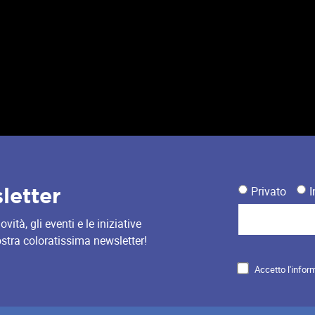
sletter
Privato
I
ità, gli eventi e le iniziative
nostra coloratissima newsletter!
Accetto l'infor