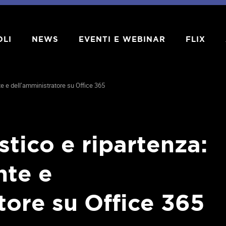
OLI
NEWS
EVENTI E WEBINAR
FLIX
te e dell’amministratore su Office 365
stico e ripartenza:
nte e
tore su Office 365