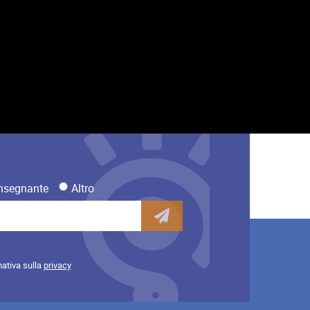
nsegnante
Altro
mativa sulla
privacy