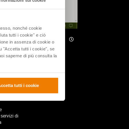
Informazioni sui cookie
 stesso, nonché cookie
uta tutti i cookie" e ciò
ione in assenza di cookie o
u "Accetta tutti i cookie", se
ttica a
i saperne di più consulta la
si e le
iudere
ccetta tutti i cookie
e i giusti
e
servizi di
a