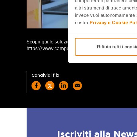
comporterà il permanere delle
altri strumenti di tracciamento
invece vuoi autonomamente se
nostra
Privacy e Cookie Pol
Scopri qui le soluzioni per i laboratori didattici dell
Rifiuta tutti i cooki
https://www.campustore.it/cataloghi/dettaglio/cata
Condividi flix
Iscriviti alla New