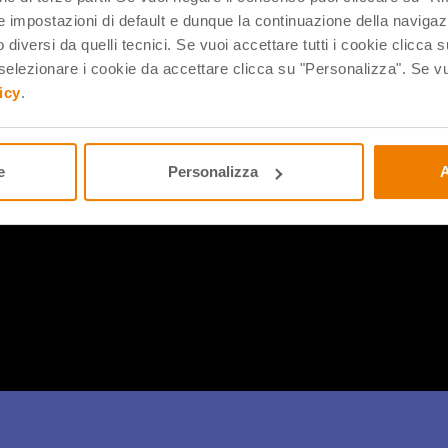
 impostazioni di default e dunque la continuazione della navigaz
 diversi da quelli tecnici. Se vuoi accettare tutti i cookie clicca s
lezionare i cookie da accettare clicca su "Personalizza". Se vuo
icy
.
ritmi di intelligenza artificiale sta facendo molto discutere, sopr
ro nei più giovani, che, come spesso capita di fronte all’innova
e
Personalizza
A