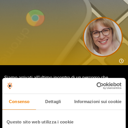
Siamo arrivati all’ultimo incontro di un percorso che
abbiamo dedicato alle novità di Google for Education per le
scuole.
Grazie alla nostra relatrice, Debora Ruocco, che chiuderà in
Consenso
Dettagli
Informazioni sui cookie
bellezza questo ciclo di webinar, parleremo del mondo dei
Chromebook e di alcune idee che si possono attuare in
classe.
Questo sito web utilizza i cookie