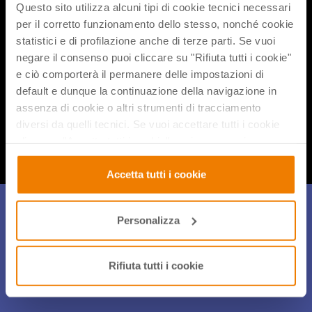
Se vuoi rivederti gli altri webinar dedicati a Google for
Questo sito utilizza alcuni tipi di cookie tecnici necessari
Education
clicca qui
.
per il corretto funzionamento dello stesso, nonché cookie
statistici e di profilazione anche di terze parti. Se vuoi
negare il consenso puoi cliccare su "Rifiuta tutti i cookie"
e ciò comporterà il permanere delle impostazioni di
default e dunque la continuazione della navigazione in
assenza di cookie o altri strumenti di tracciamento
Condividi flix
diversi da quelli tecnici. Se vuoi accettare tutti i cookie
clicca su "Accetta tutti i cookie", se invece vuoi
autonomamente selezionare i cookie da accettare clicca
su "Personalizza". Se vuoi saperne di più consulta la
Accetta tutti i cookie
nostra
Privacy e Cookie Policy
.
Iscriviti alla Newsletter
Personalizza
Per restare sempre aggiornato sulle novità, gli eventi e le
iniziative di didattica innovativa iscriviti alla nostra
Rifiuta tutti i cookie
coloratissima newsletter!