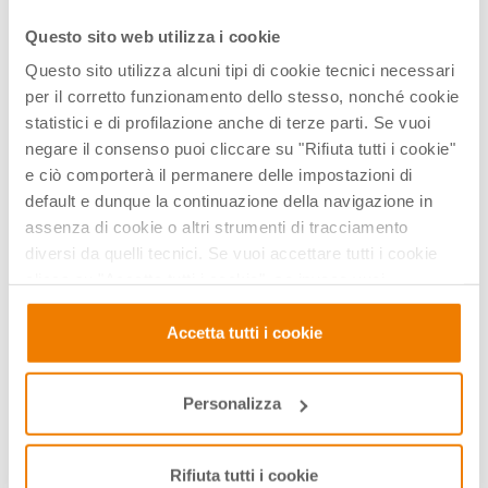
03 Feb 2021
Questo sito web utilizza i cookie
Questo sito utilizza alcuni tipi di cookie tecnici necessari
per il corretto funzionamento dello stesso, nonché cookie
statistici e di profilazione anche di terze parti. Se vuoi
negare il consenso puoi cliccare su "Rifiuta tutti i cookie"
e ciò comporterà il permanere delle impostazioni di
default e dunque la continuazione della navigazione in
assenza di cookie o altri strumenti di tracciamento
diversi da quelli tecnici. Se vuoi accettare tutti i cookie
clicca su "Accetta tutti i cookie", se invece vuoi
CALCOLATRICI GRAFICHE
autonomamente selezionare i cookie da accettare clicca
su "Personalizza". Se vuoi saperne di più consulta la
Accetta tutti i cookie
Funzioni potenza e modello potenza con
nostra
Privacy e Cookie Policy
.
la calcolatrice grafica
19 Gen 2021
Personalizza
Rifiuta tutti i cookie