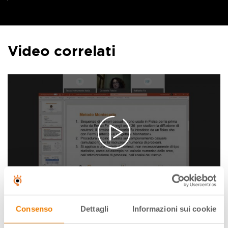
Video correlati
CALCOLATRICI GRAFICHE
Applicazioni del metodo Montecarlo con
Consenso
Dettagli
Informazioni sui cookie
la calcolatrice grafica