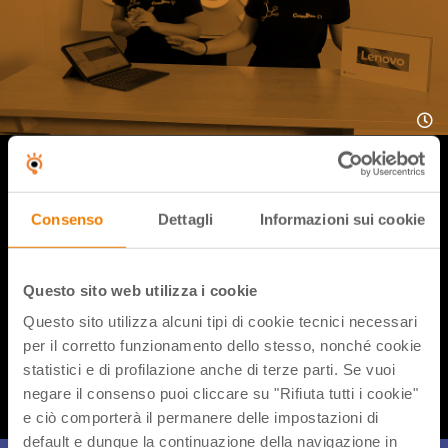
Con la loro inimitabile verve, Lisa e Sofia ci illustreranno il
nuovissimo Ideapad Chromebook Lenovo Duet 3,
Consenso
Dettagli
Informazioni sui cookie
apparentemente un normalissimo tablet ma in realtà con
una marcia in più! Perfetto per la scuola di oggi!
Questo sito web utilizza i cookie
Questo sito utilizza alcuni tipi di cookie tecnici necessari
Condividi flix
per il corretto funzionamento dello stesso, nonché cookie
statistici e di profilazione anche di terze parti. Se vuoi
negare il consenso puoi cliccare su "Rifiuta tutti i cookie"
e ciò comporterà il permanere delle impostazioni di
default e dunque la continuazione della navigazione in