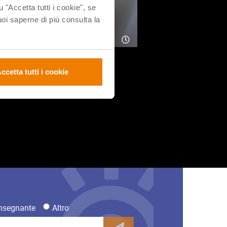
u "Accetta tutti i cookie", se
i saperne di più consulta la
ccetta tutti i cookie
nsegnante
Altro