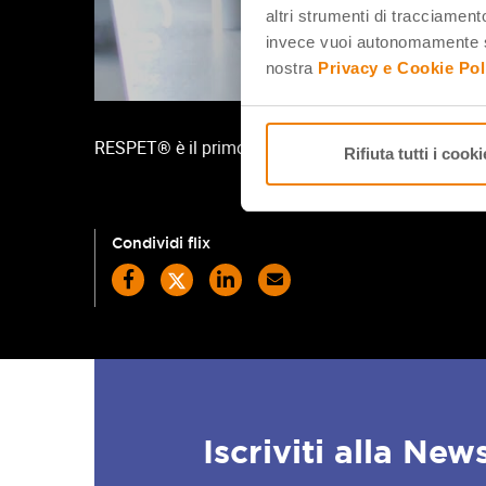
altri strumenti di tracciamento
invece vuoi autonomamente se
nostra
Privacy e Cookie Pol
RESPET® è il primo banco realizzato con 100% Pet r
Rifiuta tutti i cooki
Condividi flix
Iscriviti alla New