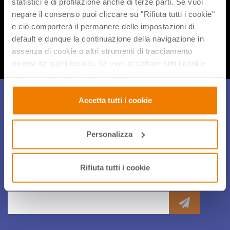
statistici e di profilazione anche di terze parti. Se vuoi
negare il consenso puoi cliccare su "Rifiuta tutti i cookie"
Condividi flix
e ciò comporterà il permanere delle impostazioni di
default e dunque la continuazione della navigazione in
assenza di cookie o altri strumenti di tracciamento
diversi da quelli tecnici. Se vuoi accettare tutti i cookie
clicca su "Accetta tutti i cookie", se invece vuoi
autonomamente selezionare i cookie da accettare clicca
Iscriviti alla Newsletter
su "Personalizza". Se vuoi saperne di più consulta la
Accetta tutti i cookie
nostra
Privacy e Cookie Policy
.
Per restare sempre aggiornato sulle novità, gli eventi e le
Personalizza
iniziative di didattica innovativa iscriviti alla nostra
coloratissima newsletter!
Rifiuta tutti i cookie
Privato
Insegnante
Altro