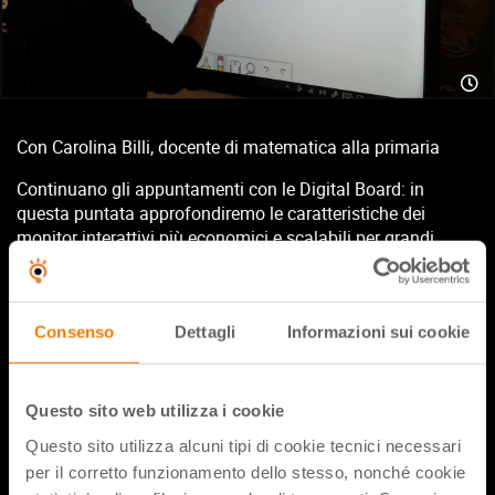
Con Carolina Billi, docente di matematica alla primaria
Continuano gli appuntamenti con le Digital Board: in
questa puntata approfondiremo le caratteristiche dei
monitor interattivi più economici e scalabili per grandi
progetti. Un approfondimento particolare sarà dedicato al
collegamento con la classe di Carolina Billi che ci mostrerà
dal vivo come utilizza quotidianamente il monitor
Consenso
Dettagli
Informazioni sui cookie
CampusTouch per fare lezione.
Ti ricordiamo comunque che per progetti e consulenze
personalizzate puoi sempre contattarci di persona e
Questo sito web utilizza i cookie
addirittura visitare il nostro InnovaLab:
info@campustore.it
Questo sito utilizza alcuni tipi di cookie tecnici necessari
– 800 244 994
per il corretto funzionamento dello stesso, nonché cookie