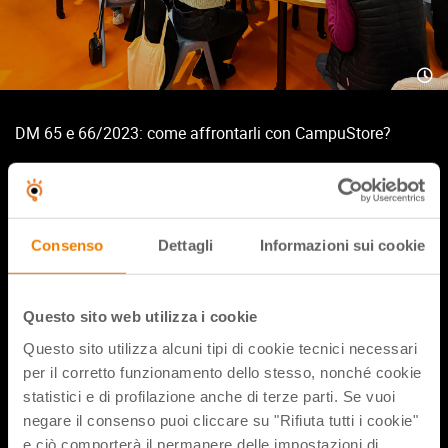
DM 65 e 66/2023: come affrontarli con CampuStore?
Un nuovo webinar chiave in mano per affrontare con
serenità questo nuovo percorso insieme a noi.
Lisa, con il team CampuStore illustrerà le nuove risorse
Consenso
Dettagli
Informazioni sui cookie
pronte a disposizione delle scuole per questi bandi e le
regole e le limitazioni a cui CampuStore si atterrà per
permettere a tutti gli istituti di pianificare le attività dovute.
Questo sito web utilizza i cookie
Questo sito utilizza alcuni tipi di cookie tecnici necessari
per il corretto funzionamento dello stesso, nonché cookie
Condividi flix
statistici e di profilazione anche di terze parti. Se vuoi
negare il consenso puoi cliccare su "Rifiuta tutti i cookie"
e ciò comporterà il permanere delle impostazioni di