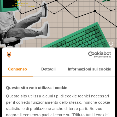
Quest’anno l’attività formativa proposta è multiforme e
sfaccettata: abbiamo sfidato la nostra super formatrice
Consenso
Dettagli
Informazioni sui cookie
Debora Ruocco a programmare e ideare nuove attività
didattiche con tutti i robot e il suo fiducioso Chromebook!
Vieni a scoprirlo insieme a noi per portare un regalo di fine
anno nelle classi!
Questo sito web utilizza i cookie
Questo sito utilizza alcuni tipi di cookie tecnici necessari
per il corretto funzionamento dello stesso, nonché cookie
statistici e di profilazione anche di terze parti. Se vuoi
Condividi flix
negare il consenso puoi cliccare su "Rifiuta tutti i cookie"