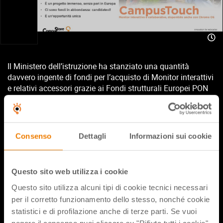
Il Ministero dell’istruzione ha stanziato una quantità
davvero ingente di fondi per l’acquisto di Monitor interattivi
e relativi accessori grazie ai Fondi strutturali Europei PON
FESR – REACT EU!
Il bando è rivolto a istituzioni scolastiche statali e CPIA.
Il webinar è gratuito e certificato per chi partecipa in diretta.
Se non puoi partecipare live ti consigliamo comunque di
Consenso
Dettagli
Informazioni sui cookie
iscriverti: ti invieremo slide e registrazione alla fine
dell’incontro!
Puoi trovare altre informazioni al link:
Questo sito web utilizza i cookie
https://www.campustore.it/pon-digital-board
Questo sito utilizza alcuni tipi di cookie tecnici necessari
per il corretto funzionamento dello stesso, nonché cookie
statistici e di profilazione anche di terze parti. Se vuoi
Condividi flix
negare il consenso puoi cliccare su "Rifiuta tutti i cookie"