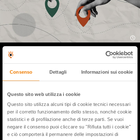
Un incontro per rispondere alle domande che ci si pone
frequentemente a riguardo dei viaggi d’istruzione, che cosa
è esattamente l’accordo quadro per i viaggi di istruzione?
Consenso
Dettagli
Informazioni sui cookie
Ce lo spiegherà il DSGA dell’ IIS Volta di Pescara Fabrizio
Costantini!
Questo sito web utilizza i cookie
Questo sito utilizza alcuni tipi di cookie tecnici necessari
Condividi flix
per il corretto funzionamento dello stesso, nonché cookie
statistici e di profilazione anche di terze parti. Se vuoi
negare il consenso puoi cliccare su "Rifiuta tutti i cookie"
e ciò comporterà il permanere delle impostazioni di