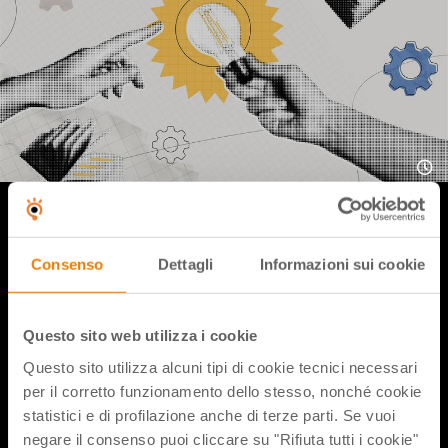
Un nuovissimo incontro online rivolto ai DSGA e personale
scolastico che gestiscono i fondi PN e PON FESR, vedremo
Consenso
Dettagli
Informazioni sui cookie
assieme a Lisa Lanzarini e il DSGA dell’ IIS Volta di
Pescara Fabrizio Costantini la focalizzazione sulla
procedura negoziata dando dei consigli di supporto pratico
e orientato alla realtà delle segreterie scolastiche.
Questo sito web utilizza i cookie
Questo sito utilizza alcuni tipi di cookie tecnici necessari
per il corretto funzionamento dello stesso, nonché cookie
statistici e di profilazione anche di terze parti. Se vuoi
Condividi flix
negare il consenso puoi cliccare su "Rifiuta tutti i cookie"