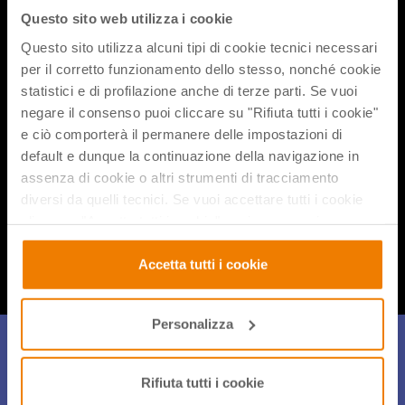
Classroom; prepareremo alcune attività icebreaker per
Questo sito web utilizza i cookie
permettere ai nuovi studenti di conoscersi; vedremo come
usare da subito i nuovi Chromebook che sono arrivati o
Questo sito utilizza alcuni tipi di cookie tecnici necessari
stanno per arrivare a scuola e scopriremo come Google
per il corretto funzionamento dello stesso, nonché cookie
Bard possa semplificarci la vita da settembre fino a giugno.
statistici e di profilazione anche di terze parti. Se vuoi
E non solo!
negare il consenso puoi cliccare su "Rifiuta tutti i cookie"
e ciò comporterà il permanere delle impostazioni di
default e dunque la continuazione della navigazione in
assenza di cookie o altri strumenti di tracciamento
diversi da quelli tecnici. Se vuoi accettare tutti i cookie
Condividi flix
clicca su "Accetta tutti i cookie", se invece vuoi
autonomamente selezionare i cookie da accettare clicca
su "Personalizza". Se vuoi saperne di più consulta la
Accetta tutti i cookie
nostra
Privacy e Cookie Policy
.
Personalizza
Iscriviti alla Newsletter
Rifiuta tutti i cookie
Per restare sempre aggiornato sulle novità, gli eventi e le