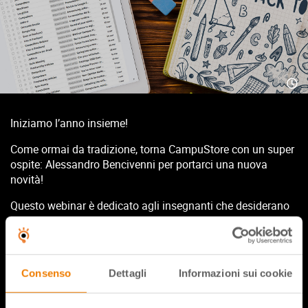
Iniziamo l’anno insieme!
Come ormai da tradizione, torna CampuStore con un super
ospite: Alessandro Bencivenni per portarci una nuova
novità!
Questo webinar è dedicato agli insegnanti che desiderano
iniziare l’anno scolastico con un approccio fresco e
coinvolgente, utilizzando le potenti risorse offerte dalle app
di Google for Education. Un’ora di ispirazione, strategie e
pratiche da implementare in classe per creare un ambiente
Consenso
Dettagli
Informazioni sui cookie
di apprendimento stimolante e interattivo.
Vedremo insieme come preparare le nostre Google