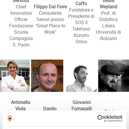
Benussi
Beate
Caffo
Chief
Filippo Dal Fiore
Weyland
Fondatore e
Innovation
Consulente
Prof. di
Presidente di
Officer
Senior presso
Didattica
SOS Il
Fondazione
"Great Place to
Libera
Telefono
Scuola
Work"
Università di
Azzurro
Compagnia
Bolzano
Onlus
S. Paolo
Antonella
Giovanni
Viola
Danilo
Fumagalli
lberto
Direttore
Casertano
Architetto,
Garniga
Scientifico
Co-fondatore
fondatore di
Coordinatore
Istituto di
Asilo nel Bosco,
CC91, si