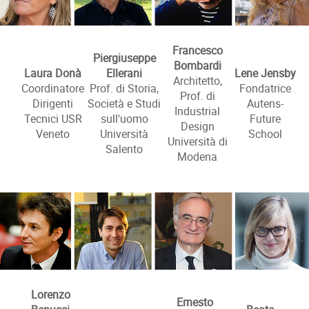
Francesco
Piergiuseppe
Bombardi
Laura Donà
Ellerani
Lene Jensby
Architetto,
Coordinatore
Prof. di Storia,
Fondatrice
Prof. di
Dirigenti
Società e Studi
Autens-
Industrial
Tecnici USR
sull'uomo
Future
Design
Veneto
Università
School
Università di
Salento
Modena
Lorenzo
Ernesto