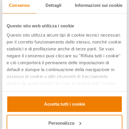
Liceo STEAM
Ricerca
del Mare, Scuole
occupa di
Consenso
Dettagli
Informazioni sui cookie
International
Pediatrica
naturali
spazi
di Padova
educativi
Questo sito web utilizza i cookie
Questo sito utilizza alcuni tipi di cookie tecnici necessari
per il corretto funzionamento dello stesso, nonché cookie
statistici e di profilazione anche di terze parti. Se vuoi
negare il consenso puoi cliccare su "Rifiuta tutti i cookie"
e ciò comporterà il permanere delle impostazioni di
default e dunque la continuazione della navigazione in
Gabriele
assenza di cookie o altri strumenti di tracciamento
Benassi
diversi da quelli tecnici. Se vuoi accettare tutti i cookie
Docente di
Paul Vermette
clicca su "Accetta tutti i cookie", se invece vuoi
Lettere e
Docente alla
autonomamente selezionare i cookie da accettare clicca
Formatore
Niagara
su "Personalizza". Se vuoi saperne di più consulta la
Accetta tutti i cookie
per
University di
nostra
Privacy e Cookie Policy
.
Servizio
New York
Marconi
Personalizza
TSI