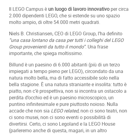
Il LEGO Campus è
un luogo di lavoro innovativo
per circa
2.000 dipendenti LEGO, che si estende su uno spazio
molto ampio, di oltre 54.000 metri quadrati.
Niels B. Christiansen, CEO di LEGO Group, l’ha definito
“una casa lontano da casa per tutti i colleghi del LEGO
Group provenienti da tutto il mondo”
. Una frase
importante, che spiega moltissimo.
Billund è un paesino di 6.000 abitanti (più di un terzo
impiegati a tempo pieno per LEGO), circondato da una
natura molto bella, ma di fatto accessibile solo nella
bella stagione. È una natura straniante e insolita: tutto è
piatto, non c’è prospettiva, non si incontra un ostacolo a
perdita d’occhio ed è un paesino microscopico, un
puntino infinitesimale e pure piuttosto noioso. Nulla
accade che non sia
LEGO related
, non ci sono teatri, non
ci sono musei, non ci sono eventi o possibilità di
divertirsi. Certo, ci sono Legoland e la LEGO House
(parleremo anche di questa, magari, in un altro