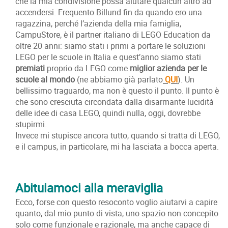
che la mia condivisione possa aiutare qualcun altro ad
accendersi. Frequento Billund fin da quando ero una
ragazzina, perché l’azienda della mia famiglia,
CampuStore, è il partner italiano di LEGO Education da
oltre 20 anni: siamo stati i primi a portare le soluzioni
LEGO per le scuole in Italia e quest’anno siamo stati
premiati
proprio da LEGO come
miglior azienda per le
scuole al mondo
(ne abbiamo già parlato
QUI
). Un
bellissimo traguardo, ma non è questo il punto. Il punto è
che sono cresciuta circondata dalla disarmante lucidità
delle idee di casa LEGO, quindi nulla, oggi, dovrebbe
stupirmi.
Invece mi stupisce ancora tutto, quando si tratta di LEGO,
e il campus, in particolare, mi ha lasciata a bocca aperta.
Abituiamoci alla meraviglia
Ecco, forse con questo resoconto voglio aiutarvi a capire
quanto, dal mio punto di vista, uno spazio non concepito
solo come funzionale e razionale, ma anche capace di