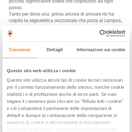
piccole, significative scelte che colpiscono ad ogni
passo.
Tanto per dirne una: prima ancora di arrivare mi ha
colpito la segnaletica orizzontale che porta al campus,
che sembra invitare a pensare, a interrogarsi, a non dare
per scontate neppure le più piccole cose. In Gallery ne ho
inserite un paio: Tetris e Perditi (nomi di mia invenzione e
per capirci, non leggeteci chissà che).
Consenso
Dettagli
Informazioni sui cookie
In "Tetris" le indicazioni tipiche della pista ciclabile –
linea tratteggiata e continua – lasciano il posto a una
linea che si scompone e si frammenta, che ricorda il
Questo sito web utilizza i cookie
tetris - appunto - o un labirinto, un luogo in cui il
Questo sito utilizza alcuni tipi di cookie tecnici necessari
cammino non è necessariamente lineare, in cui bisogna
per il corretto funzionamento dello stesso, nonché cookie
pensare e superare qualche sfida per andare oltre e
statistici e di profilazione anche di terze parti. Se vuoi
proseguire nel proprio percorso.
negare il consenso puoi cliccare su "Rifiuta tutti i cookie"
"Perditi" mi piace vederla così: quando apprendi in fin dei
e ciò comporterà il permanere delle impostazioni di
conti parti per un viaggio alla scoperta della realtà, del
default e dunque la continuazione della navigazione in
mondo che ti circonda e di te stesso. E in questo viaggio
assenza di cookie o altri strumenti di tracciamento
non sempre la strada da percorrere è una linea retta:
diversi da quelli tecnici. Se vuoi accettare tutti i cookie