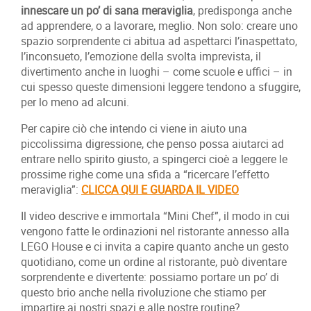
innescare un po’ di sana meraviglia
, predisponga anche
ad apprendere, o a lavorare, meglio. Non solo: creare uno
spazio sorprendente ci abitua ad aspettarci l’inaspettato,
l’inconsueto, l’emozione della svolta imprevista, il
divertimento anche in luoghi – come scuole e uffici – in
cui spesso queste dimensioni leggere tendono a sfuggire,
per lo meno ad alcuni.
Per capire ciò che intendo ci viene in aiuto una
piccolissima digressione, che penso possa aiutarci ad
entrare nello spirito giusto, a spingerci cioè a leggere le
prossime righe come una sfida a “ricercare l’effetto
meraviglia”:
CLICCA QUI E GUARDA IL VIDEO
Il video descrive e immortala “Mini Chef”, il modo in cui
vengono fatte le ordinazioni nel ristorante annesso alla
LEGO House e ci invita a capire quanto anche un gesto
quotidiano, come un ordine al ristorante, può diventare
sorprendente e divertente: possiamo portare un po’ di
questo brio anche nella rivoluzione che stiamo per
impartire ai nostri spazi e alle nostre routine?