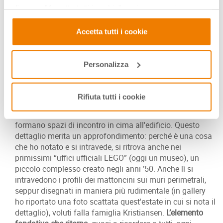
goditi le svolte, le anse inattese e gli imprevisti, sono
clicca su "Accetta tutti i cookie", se invece vuoi
parte di ciò che devi scoprire per arrivare alla meta.
autonomamente selezionare i cookie da accettare clicca
su "Personalizza". Se vuoi saperne di più consulta la
Accetta tutti i cookie
nostra
Privacy e Cookie Policy
.
Superate queste inconsuete rappresentazioni l’edificio
del campus si staglia maestoso.
Personalizza
La visione spesso si annida anche nei dettagli, e allora
ecco
qualche mattoncino in muratura
che spunta qua e
Rifiuta tutti i cookie
là, nella superfice nordica, distesa e pulita delle pareti
esterne, mentre due giganteschi mattoncini LEGO
formano spazi di incontro in cima all'edificio. Questo
dettaglio merita un approfondimento: perché è una cosa
che ho notato e si intravede, si ritrova anche nei
primissimi “uffici ufficiali LEGO” (oggi un museo), un
piccolo complesso creato negli anni ’50. Anche lì si
intravedono i profili dei mattoncini sui muri perimetrali,
seppur disegnati in maniera più rudimentale (in gallery
ho riportato una foto scattata quest'estate in cui si nota il
dettaglio), voluti falla famiglia Kristiansen.
L’elemento