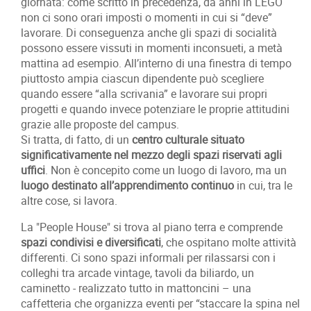
giornata: come scritto in precedenza, da anni in LEGO
non ci sono orari imposti o momenti in cui si “deve”
lavorare. Di conseguenza anche gli spazi di socialità
possono essere vissuti in momenti inconsueti, a metà
mattina ad esempio. All’interno di una finestra di tempo
piuttosto ampia ciascun dipendente può scegliere
quando essere “alla scrivania” e lavorare sui propri
progetti e quando invece potenziare le proprie attitudini
grazie alle proposte del campus.
Si tratta, di fatto, di un
centro culturale situato
significativamente nel mezzo degli spazi riservati agli
uffici
. Non è concepito come un luogo di lavoro, ma un
luogo destinato all’apprendimento continuo
in cui, tra le
altre cose, si lavora.
La "People House" si trova al piano terra e comprende
spazi condivisi e diversificati
, che ospitano molte attività
differenti. Ci sono spazi informali per rilassarsi con i
colleghi tra arcade vintage, tavoli da biliardo, un
caminetto - realizzato tutto in mattoncini – una
caffetteria che organizza eventi per “staccare la spina nel