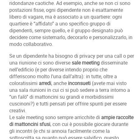
ridondanze caotiche. Ad esempio, anche se non ci sono
postazioni fisse, ogni dipendente non è esattamente
libero di vagare, ma è associato a un quartiere: ogni
quartiere è “affidato” a uno specifico gruppo di
dipendenti, sempre quello, e il gruppo designato può
decidere come sistemarlo, decorarlo e personalizzarlo, in
modo collaborativo.
Se un dipendente ha bisogno di privacy per una call o per
una riunione ci sono diverse
sale meeting
disseminate
nell’edificio (e per diverse intendo proprio che
differiscono molto l’una dall’altra): in tutte, oltre a
coloratissimi
arredi
, anche
inconsueti
(avete mai visto
una sala riunioni in cui ci si può sedere a terra intorno a
“un falò” di mattoncini su grandi e morbidissimi
cuscinoni?) e tutti pensati per offrire spunti per essere
creativi.
Le sale meeting sono sempre arricchite di
ampie raccolte
di mattoncini sfusi
, con cui è possibile giocare durante
gli incontri (e chi si annoia facilmente come la
sottoscritta sa quanto può essere salvifico, questo