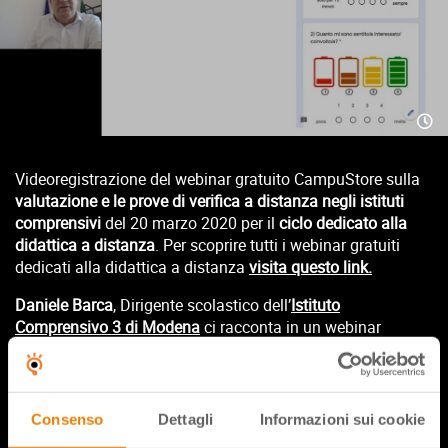
Videoregistrazione del webinar gratuito CampuStore sulla
valutazione e le prove di verifica a distanza negli istituti
comprensivi
del 20 marzo 2020
per il
ciclo dedicato alla
didattica a distanza
. Per scoprire tutti i webinar gratuiti
dedicati alla didattica a distanza
visita questo link.
Daniele Barca
, Dirigente scolastico dell’
Istituto
Comprensivo 3 di Modena
ci racconta in un webinar
gratuito degli esperimenti che sta conducendo con la sua
fantastica equipe di docenti e propone le prime riflessioni
emerse a tre settimane di distanza dalla chiusura delle
scuole.
Consenso
Dettagli
Informazioni sui cookie