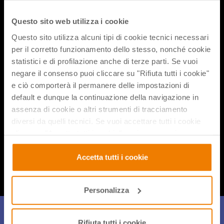
La didattica a distanza impone sfide e questioni diverse a
seconda del livello della scuola e dell’età degli studenti a
Questo sito web utilizza i cookie
cui si rivolge.
Questo sito utilizza alcuni tipi di cookie tecnici necessari
Quando si ha a che fare con i più piccoli, con i quali la
per il corretto funzionamento dello stesso, nonché cookie
presenza e l’interazione diretta è spesso parte integrante
statistici e di profilazione anche di terze parti. Se vuoi
dell’esperienza d’apprendimento, la costrizione
negare il consenso puoi cliccare su "Rifiuta tutti i cookie"
all’isolamento implica sfide specifiche, anche e in
e ciò comporterà il permanere delle impostazioni di
particolare sul modo di
accertare e valutare le competenze
default e dunque la continuazione della navigazione in
acquisite dai ragazzi… anche a distanza
!
assenza di cookie o altri strumenti di tracciamento
diversi da quelli tecnici. Se vuoi accettare tutti i cookie
clicca su "Accetta tutti i cookie", se invece vuoi
Condividi flix
autonomamente selezionare i cookie da accettare clicca
su "Personalizza". Se vuoi saperne di più consulta la
Accetta tutti i cookie
nostra
Privacy e Cookie Policy
.
Personalizza
Iscriviti alla Newsletter
Rifiuta tutti i cookie