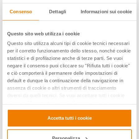
CALCOLATRICI GRAFICHE
Consenso
Dettagli
Informazioni sui cookie
La calcolatrice grafica alla seconda
prova – Zeri di una funzione con la
calcolatrice grafica
Questo sito web utilizza i cookie
18 Ott 2018
Questo sito utilizza alcuni tipi di cookie tecnici necessari
per il corretto funzionamento dello stesso, nonché cookie
statistici e di profilazione anche di terze parti. Se vuoi
negare il consenso puoi cliccare su "Rifiuta tutti i cookie"
e ciò comporterà il permanere delle impostazioni di
default e dunque la continuazione della navigazione in
assenza di cookie o altri strumenti di tracciamento
diversi da quelli tecnici. Se vuoi accettare tutti i cookie
clicca su "Accetta tutti i cookie", se invece vuoi
autonomamente selezionare i cookie da accettare clicca
su "Personalizza". Se vuoi saperne di più consulta la
Accetta tutti i cookie
CALCOLATRICI GRAFICHE
nostra
Privacy e Cookie Policy
.
La calcolatrice grafica alla seconda
Personalizza