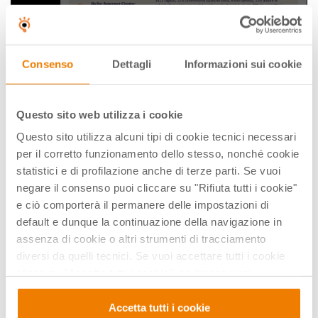
TELEFONO AZZURRO
Consenso
Dettagli
Informazioni sui cookie
Comunicazione e linguaggio online: un
approfondimento del cyberbullismo
Questo sito web utilizza i cookie
1° appuntamento del ciclo Telefono azzurro su
Questo sito utilizza alcuni tipi di cookie tecnici necessari
Cittadinanza digitale
per il corretto funzionamento dello stesso, nonché cookie
10 Dic 2020
statistici e di profilazione anche di terze parti. Se vuoi
negare il consenso puoi cliccare su "Rifiuta tutti i cookie"
e ciò comporterà il permanere delle impostazioni di
default e dunque la continuazione della navigazione in
assenza di cookie o altri strumenti di tracciamento
diversi da quelli tecnici. Se vuoi accettare tutti i cookie
clicca su "Accetta tutti i cookie", se invece vuoi
autonomamente selezionare i cookie da accettare clicca
su "Personalizza". Se vuoi saperne di più consulta la
Accetta tutti i cookie