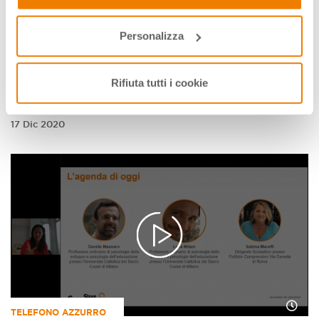
nostra
Privacy e Cookie Policy
.
TELEFONO AZZURRO
Personalizza
Condivisione, privacy e digital
reputation
Rifiuta tutti i cookie
2° appuntamento del ciclo Telefono azzurro su
Cittadinanza digitale
17 Dic 2020
TELEFONO AZZURRO