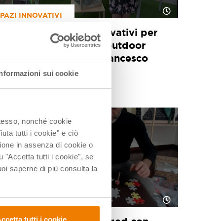
PAZI INNOVATIVI
Webinar Ambienti innovativi per
l’infanzia, edugreen e outdoor
learning: la parola a Francesco
Bombardi
Informazioni sui cookie
6 Giu 2022
 stesso, nonché cookie
uta tutti i cookie" e ciò
ione in assenza di cookie o
u "Accetta tutti i cookie", se
i saperne di più consulta la
STEM/STEAM
ccetta tutti i cookie