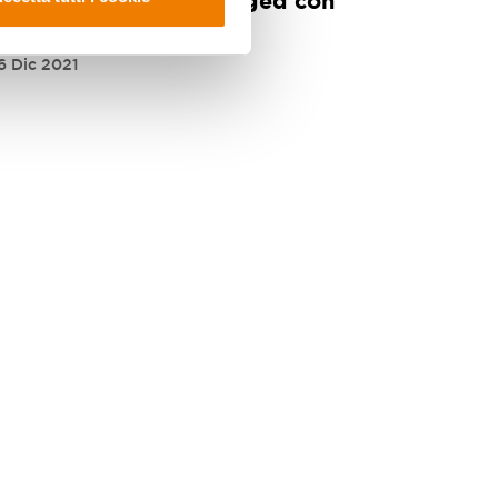
Attività STEAM unplugged con
CodyColor Puzzle
6 Dic 2021