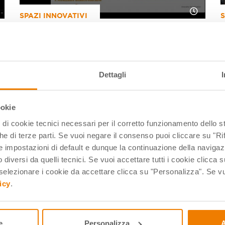
SPAZI INNOVATIVI
S
Bando Infanzia: idee, indicazioni e
consigli per realizzare il progetto
con semplicità
Dettagli
07 Set 2022
1
ookie
pi di cookie tecnici necessari per il corretto funzionamento dello
che di terze parti. Se vuoi negare il consenso puoi cliccare su "Rifi
 impostazioni di default e dunque la continuazione della navigaz
 diversi da quelli tecnici. Se vuoi accettare tutti i cookie clicca s
lezionare i cookie da accettare clicca su "Personalizza". Se vuo
icy
.
MIRI - AULA IMMERSIVA
e
Personalizza
A