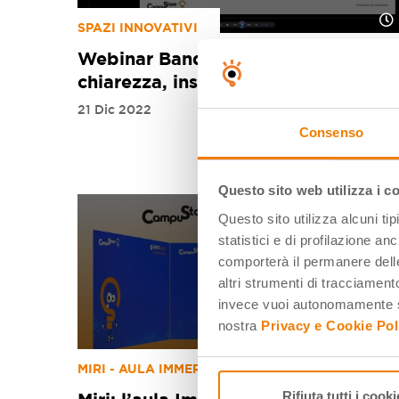
SPAZI INNOVATIVI
Webinar Bando Infanzia: facciamo
chiarezza, insieme
21 Dic 2022
Consenso
Questo sito web utilizza i c
Questo sito utilizza alcuni ti
statistici e di profilazione an
comporterà il permanere delle
altri strumenti di tracciamento
invece vuoi autonomamente se
nostra
Privacy e Cookie Pol
MIRI - AULA IMMERSIVA
Rifiuta tutti i cooki