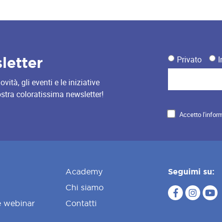
sletter
Privato
I
ità, gli eventi e le iniziative
nostra coloratissima newsletter!
Accetto l'infor
Academy
Seguimi su:
Chi siamo
e webinar
Contatti