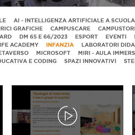
LE
AI - INTELLIGENZA ARTIFICIALE A SCUOLA
RICI GRAFICHE
CAMPUSCARE
CAMPUSTORE
OARD
DM 65 E 66/2023
ESPORT
EVENTI
IFE ACADEMY
INFANZIA
LABORATORI DIDAT
ETAVERSO
MICROSOFT
MIRI - AULA IMMER
DUCATIVA E CODING
SPAZI INNOVATIVI
ST