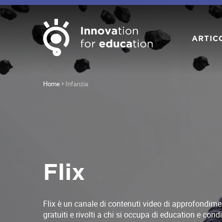
ARTIC
Home
Infanzia
Flix
Flix è un canale di contenuti video di approfondiment
gratuiti e rivolti a chi si occupa di education e condi