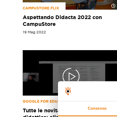
CAMPUSTORE FLIX
Aspettando Didacta 2022 con
CampuStore
19 Mag 2022
GOOGLE FOR EDUCATION
Consenso
Tutte le novità di Google per la