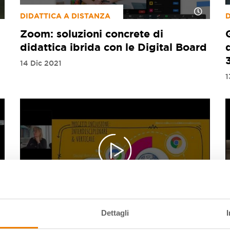
DIDATTICA A DISTANZA
D
Zoom: soluzioni concrete di
didattica ibrida con le Digital Board
14 Dic 2021
1
GOOGLE FOR EDUCATION
Dettagli
Social emotional learning (SEL) con