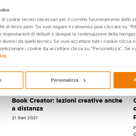
G Suite for Education e Chromebook
11 Feb 2021
0
ookie
pi di cookie tecnici necessari per il corretto funzionamento dello
che di terze parti. Se vuoi negare il consenso puoi cliccare su "Rifi
 impostazioni di default e dunque la continuazione della navigaz
 diversi da quelli tecnici. Se vuoi accettare tutti i cookie clicca s
lezionare i cookie da accettare clicca su "Personalizza". Se vuo
icy
.
e
Personalizza
A
DIDATTICA A DISTANZA
D
Book Creator: lezioni creative anche
a distanza
21 Gen 2021
F
C