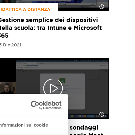
IDATTICA A DISTANZA
Gestione semplice dei dispositivi
della scuola: tra Intune e Microsoft
365
3 Dic 2021
GOOGLE FOR EDUCATION
Informazioni sui cookie
Alessandro Bencivenni: sondaggi