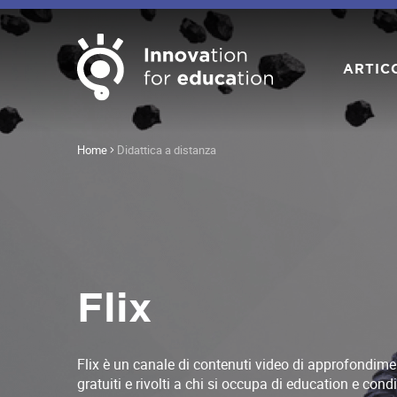
ARTIC
Home
Didattica a distanza
Flix
Flix è un canale di contenuti video di approfondiment
gratuiti e rivolti a chi si occupa di education e condi