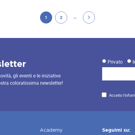
…
1
2
sletter
Privato
I
ità, gli eventi e le iniziative
nostra coloratissima newsletter!
Accetto l'infor
Academy
Seguimi su: