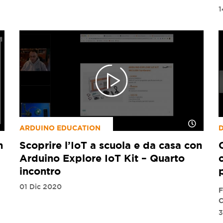
1
ARDUINO EDUCATION
D
n
Scoprire l’IoT a scuola e da casa con
Arduino Explore IoT Kit – Quarto
incontro
01 Dic 2020
F
C
3