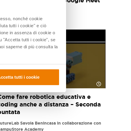
durante le lezioni con Google Meet
4 Feb 2021
 stesso, nonché cookie
uta tutti i cookie" e ciò
ione in assenza di cookie o
u "Accetta tutti i cookie", se
i saperne di più consulta la
ccetta tutti i cookie
IDATTICA A DISTANZA
Come fare robotica educativa e
coding anche a distanza – Seconda
puntata
utureLab Savoia Benincasa in collaborazione con
ampuStore Academy