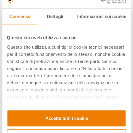
Consenso
Dettagli
Informazioni sui cookie
Questo sito web utilizza i cookie
Questo sito utilizza alcuni tipi di cookie tecnici necessari
per il corretto funzionamento dello stesso, nonché cookie
statistici e di profilazione anche di terze parti. Se vuoi
negare il consenso puoi cliccare su "Rifiuta tutti i cookie"
BANDI E FINANZIAMENTI
e ciò comporterà il permanere delle impostazioni di
Il DSGA risponde | Bandi Laboratori:
default e dunque la continuazione della navigazione in
Prezzo basso o offerta vantaggiosa?
assenza di cookie o altri strumenti di tracciamento
diversi da quelli tecnici. Se vuoi accettare tutti i cookie
28 Apr 2026
clicca su "Accetta tutti i cookie", se invece vuoi
autonomamente selezionare i cookie da accettare clicca
su "Personalizza". Se vuoi saperne di più consulta la
Accetta tutti i cookie
nostra
Privacy e Cookie Policy
.