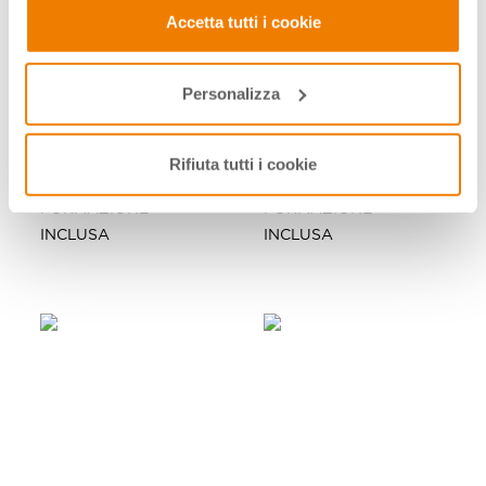
su "Personalizza". Se vuoi saperne di più consulta la
Accetta tutti i cookie
nostra
Privacy e Cookie Policy
.
Personalizza
326619
326620
LEGO Education SPIKE
LEGO Education SPIKE
Prime - Set plus per 24
Prime - Set plus per 12
Rifiuta tutti i cookie
studenti -
studenti -
FORMAZIONE
FORMAZIONE
INCLUSA
INCLUSA