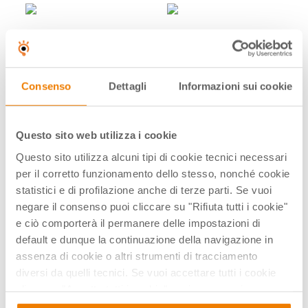
Consenso
Dettagli
Informazioni sui cookie
326617
326618
Questo sito web utilizza i cookie
LEGO Education SPIKE
LEGO Education SPIKE
Prime - Set base per 24
Prime - Set base per 12
Questo sito utilizza alcuni tipi di cookie tecnici necessari
studenti -
studenti -
per il corretto funzionamento dello stesso, nonché cookie
FORMAZIONE
FORMAZIONE
statistici e di profilazione anche di terze parti. Se vuoi
INCLUSA
INCLUSA
negare il consenso puoi cliccare su "Rifiuta tutti i cookie"
e ciò comporterà il permanere delle impostazioni di
default e dunque la continuazione della navigazione in
assenza di cookie o altri strumenti di tracciamento
diversi da quelli tecnici. Se vuoi accettare tutti i cookie
clicca su "Accetta tutti i cookie", se invece vuoi
autonomamente selezionare i cookie da accettare clicca