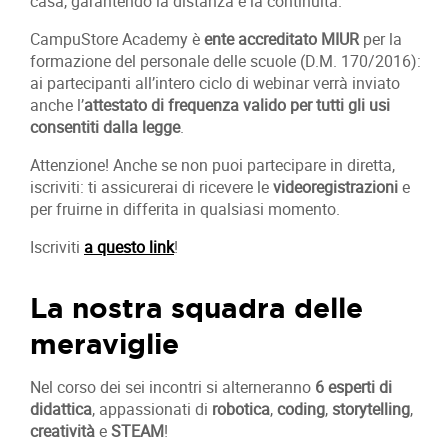
casa, garantendo la distanza e la continuità.
CampuStore Academy è
ente accreditato MIUR
per la
formazione del personale delle scuole (D.M. 170/2016):
ai partecipanti all’intero ciclo di webinar verrà inviato
anche l’
attestato di frequenza valido per tutti gli usi
consentiti dalla legge
.
Attenzione! Anche se non puoi partecipare in diretta,
iscriviti: ti assicurerai di ricevere le
videoregistrazioni
e
per fruirne in differita in qualsiasi momento.
Iscriviti
a questo link
!
La nostra squadra delle
meraviglie
Nel corso dei sei incontri si alterneranno
6 esperti di
didattica
, appassionati di
robotica
,
coding
,
storytelling
,
creatività
e
STEAM
!